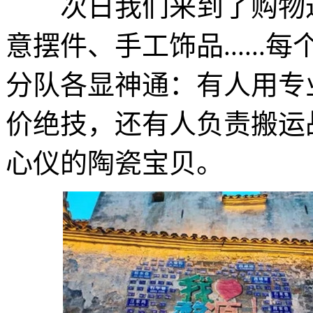
次日我们来到了购物达
意摆件、手工饰品.....
分队各显神通：有人用专
价绝技，还有人负责搬运
心仪的陶瓷宝贝。