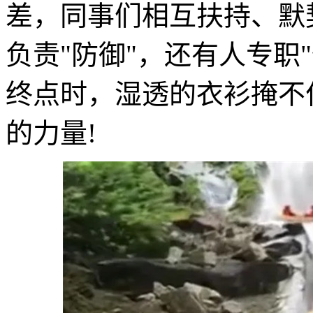
差，同事们相互扶持、默
负责"防御"，还有人专职
终点时，湿透的衣衫掩不
的力量!