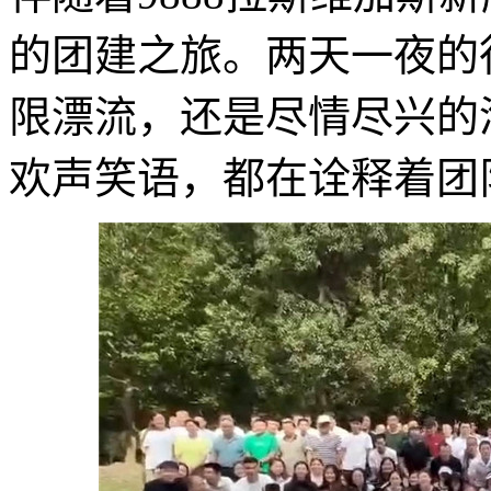
的团建之旅。两天一夜的
限漂流，还是尽情尽兴的
欢声笑语，都在诠释着团