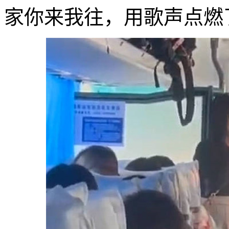
家你来我往，用歌声点燃