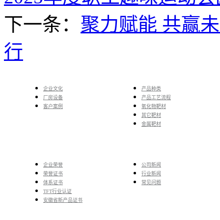
下一条：
聚力赋能 共赢未
行
9888拉斯维加斯官网版
产品中心
企业文化
产品种类
厂房设备
产品工艺流程
客户案例
氧化物靶材
其它靶材
金属靶材
荣誉资质
新闻资讯
企业荣誉
公司新闻
荣誉证书
行业新闻
体系证书
常见问题
TFT行业认证
安徽省新产品证书