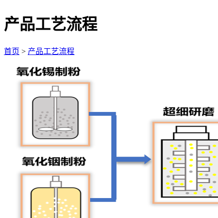
产品工艺流程
首页
>
产品工艺流程