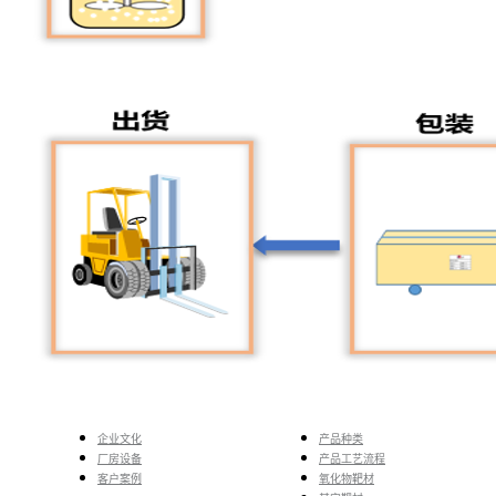
9888拉斯维加斯官网版
产品中心
企业文化
产品种类
厂房设备
产品工艺流程
客户案例
氧化物靶材