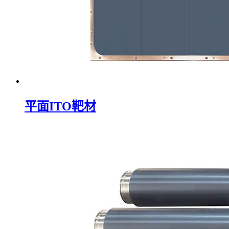
平面ITO靶材