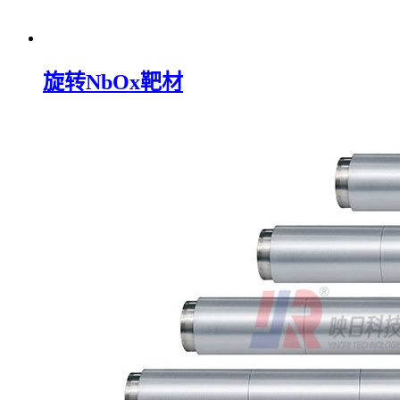
旋转NbOx靶材