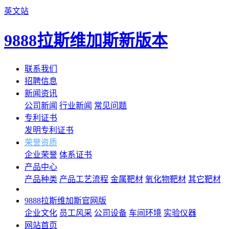
英文站
9888拉斯维加斯新版本
联系我们
招聘信息
新闻资讯
公司新闻
行业新闻
常见问题
专利证书
发明专利证书
荣誉资质
企业荣誉
体系证书
产品中心
产品种类
产品工艺流程
金属靶材
氧化物靶材
其它靶材
9888拉斯维加斯官网版
企业文化
员工风采
公司设备
车间环境
实验仪器
网站首页