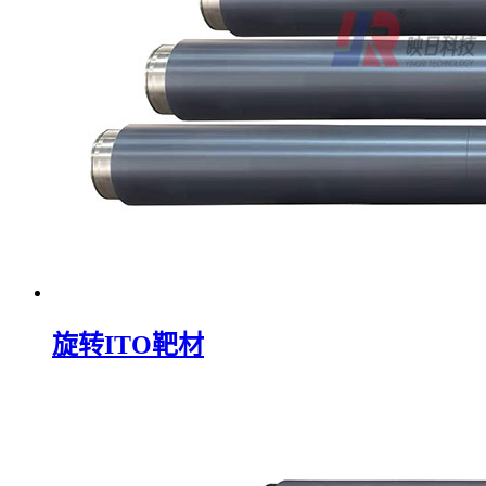
旋转ITO靶材